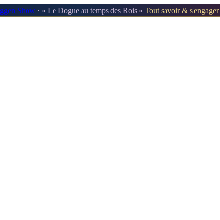
oggen Show
· « Le Dogue au temps des Rois »
Tout savoir & s'engage