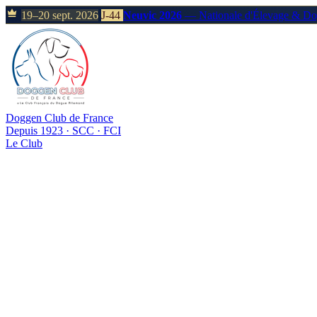
19–20 sept. 2026
J-44
Neuvic 2026
— Nationale d'Élevage & D
Doggen Club de France
Depuis 1923 · SCC · FCI
Le Club