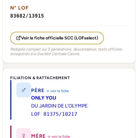
N° LOF
83682/13915
Voir la fiche officielle SCC (LOFselect)
Pédigrée complet sur 5 générations, descendance, tests officiels
enregistrés à la Société Centrale Canine.
FILIATION & RATTACHEMENT
♂
PÈRE
→ voir la fiche
ONLY YOU
DU JARDIN DE L'OLYMPE
LOF 81375/10217
♀
MÈRE
→ voir la fiche