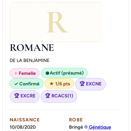
R
ROMANE
DE LA BENJAMINE
Actif (présumé)
♀ Femelle
●
✓ Confirmé
★ 1/6 pts
🏆 EXCNE
🏆 EXCRE
🏆 RCACS(1)
NAISSANCE
ROBE
10/08/2020
Bringé
Génétique