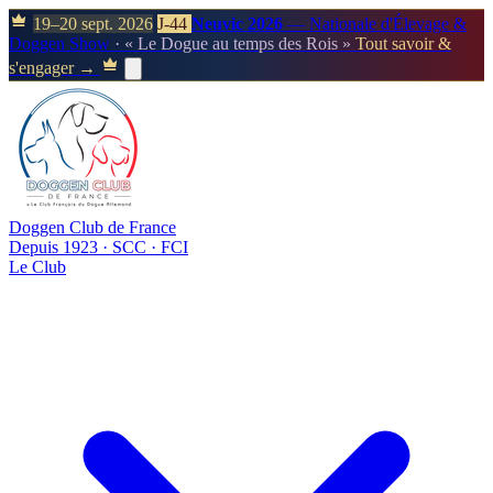
19–20 sept. 2026
J-44
Neuvic 2026
— Nationale d'Élevage &
Doggen Show
· « Le Dogue au temps des Rois »
Tout savoir &
s'engager →
Doggen Club de France
Depuis 1923 · SCC · FCI
Le Club