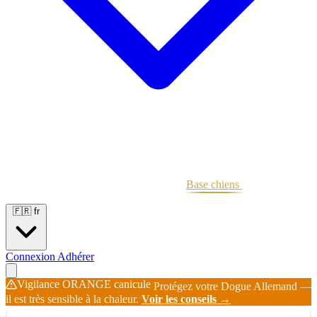
Portées
Étalons
Éleveurs
Base chiens
Boutique
🇫🇷
fr
Connexion
Adhérer
Vigilance ORANGE canicule
Protégez votre Dogue Allemand —
il est très sensible à la chaleur.
Voir les conseils →