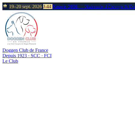
19–20 sept. 2026
J-44
Neuvic 2026
— Nationale d'Élevage & D
Doggen Club de France
Depuis 1923 · SCC · FCI
Le Club