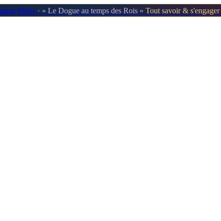
oggen Show
· « Le Dogue au temps des Rois »
Tout savoir & s'engage