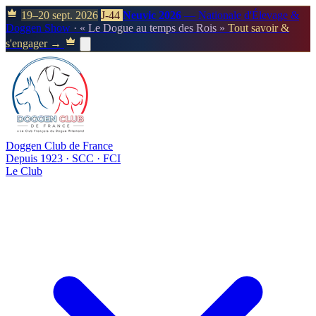
19–20 sept. 2026
J-44
Neuvic 2026
— Nationale d'Élevage &
Doggen Show
· « Le Dogue au temps des Rois »
Tout savoir &
s'engager →
Doggen Club de France
Depuis 1923 · SCC · FCI
Le Club