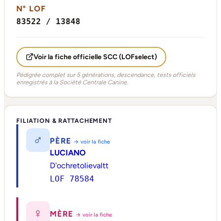
N° LOF
83522 / 13848
Voir la fiche officielle SCC (LOFselect)
Pédigrée complet sur 5 générations, descendance, tests officiels
enregistrés à la Société Centrale Canine.
FILIATION & RATTACHEMENT
♂
PÈRE
→ voir la fiche
LUCIANO
D'ochretolievaltt
LOF 78584
♀
MÈRE
→ voir la fiche