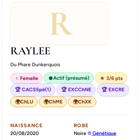
R
RAYLEE
Du Phare Dunkerquois
Actif (présumé)
♀ Femelle
●
★ 3/6 pts
🏆 CACSSpé(1)
🏆 EXCChNE
🏆 EXCRE
🌍
🌍
🌍
ChLU
ChME
ChXK
NAISSANCE
ROBE
20/08/2020
Noire
Génétique