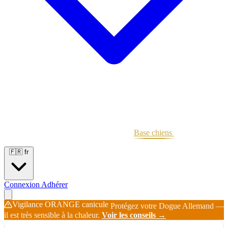
Portées
Étalons
Éleveurs
Base chiens
Boutique
🇫🇷
fr
Connexion
Adhérer
Vigilance ORANGE canicule
Protégez votre Dogue Allemand —
il est très sensible à la chaleur.
Voir les conseils →