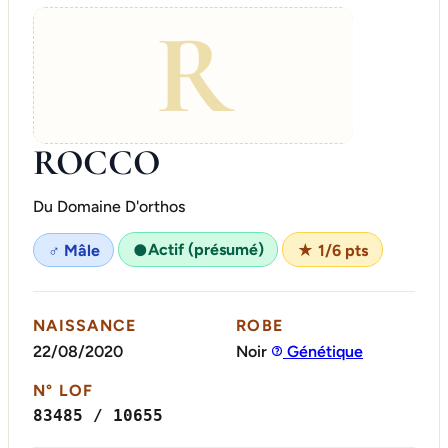
R
ROCCO
Du Domaine D'orthos
Actif (présumé)
♂ Mâle
●
★ 1/6 pts
NAISSANCE
ROBE
22/08/2020
Noir
Génétique
N° LOF
83485 / 10655