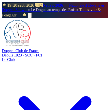
19–20 sept. 2026
J-42
Neuvic 2026
— Nationale d'Élevage &
Doggen Show
· « Le Dogue au temps des Rois »
Tout savoir &
s'engager →
Doggen Club de France
Depuis 1923 · SCC · FCI
Le Club