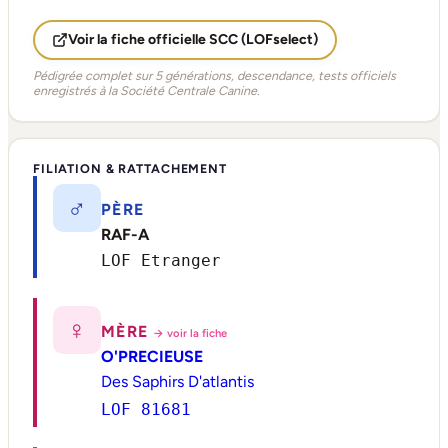
Voir la fiche officielle SCC (LOFselect)
Pédigrée complet sur 5 générations, descendance, tests officiels
enregistrés à la Société Centrale Canine.
FILIATION & RATTACHEMENT
♂
PÈRE
RAF-A
LOF Etranger
♀
MÈRE
→ voir la fiche
O'PRECIEUSE
Des Saphirs D'atlantis
LOF 81681