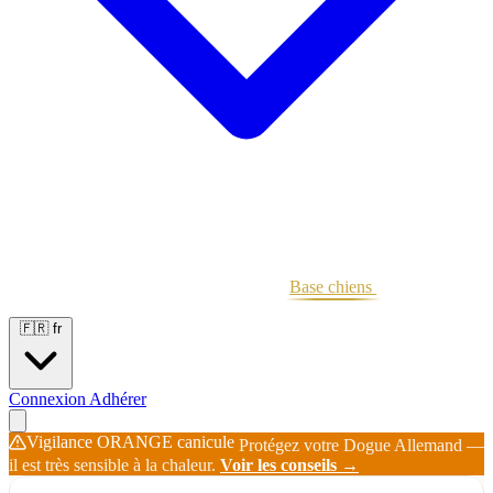
Portées
Étalons
Éleveurs
Base chiens
Boutique
🇫🇷
fr
Connexion
Adhérer
Vigilance ORANGE canicule
Protégez votre Dogue Allemand —
il est très sensible à la chaleur.
Voir les conseils →