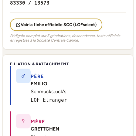
83330 / 13573
Voir la fiche officielle SCC (LOFselect)
Pédigrée complet sur 5 générations, descendance, tests officiels
enregistrés à la Société Centrale Canine.
FILIATION & RATTACHEMENT
♂
PÈRE
EMILIO
Schmuckstuck's
LOF Etranger
♀
MÈRE
GRETTCHEN