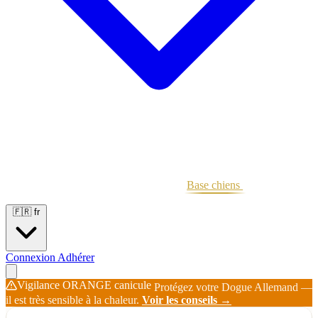
Portées
Étalons
Éleveurs
Base chiens
Boutique
🇫🇷
fr
Connexion
Adhérer
Vigilance ORANGE canicule
Protégez votre Dogue Allemand —
il est très sensible à la chaleur.
Voir les conseils →