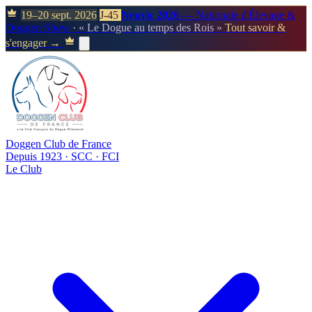
19–20 sept. 2026
J-45
Neuvic 2026
— Nationale d'Élevage &
Doggen Show
· « Le Dogue au temps des Rois »
Tout savoir &
s'engager →
Doggen Club de France
Depuis 1923 · SCC · FCI
Le Club