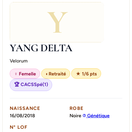
Y
YANG DELTA
Velorum
♀ Femelle
◐
Retraité
★ 1/6 pts
🏆 CACSSpé(1)
NAISSANCE
ROBE
16/08/2018
Noire
Génétique
N° LOF