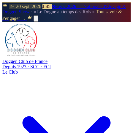
19–20 sept. 2026
J-45
Neuvic 2026
— Nationale d'Élevage &
Doggen Show
· « Le Dogue au temps des Rois »
Tout savoir &
s'engager →
Doggen Club de France
Depuis 1923 · SCC · FCI
Le Club