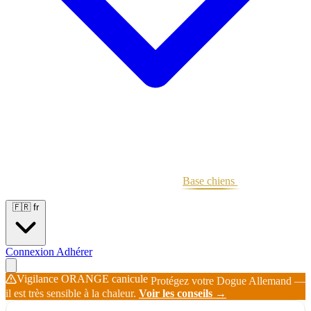
Portées
Étalons
Éleveurs
Base chiens
Boutique
🇫🇷
fr
Connexion
Adhérer
Vigilance ORANGE canicule
Protégez votre Dogue Allemand —
il est très sensible à la chaleur.
Voir les conseils →