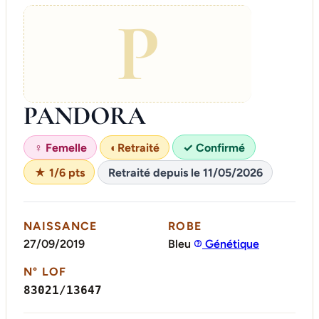
P
PANDORA
♀ Femelle
◐
Retraité
✓ Confirmé
★ 1/6 pts
Retraité depuis le 11/05/2026
NAISSANCE
ROBE
27/09/2019
Bleu
Génétique
N° LOF
83021/13647