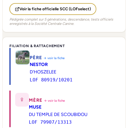
Voir la fiche officielle SCC (LOFselect)
Pédigrée complet sur 5 générations, descendance, tests officiels
enregistrés à la Société Centrale Canine.
FILIATION & RATTACHEMENT
PÈRE
→ voir la fiche
NESTOR
D'HOSZELEE
LOF 80919/10201
♀
MÈRE
→ voir la fiche
MUSE
DU TEMPLE DE SCOUBIDOU
LOF 79907/13313