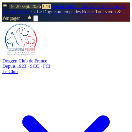
19–20 sept. 2026
J-44
Neuvic 2026
— Nationale d'Élevage &
Doggen Show
· « Le Dogue au temps des Rois »
Tout savoir &
s'engager →
Doggen Club de France
Depuis 1923 · SCC · FCI
Le Club