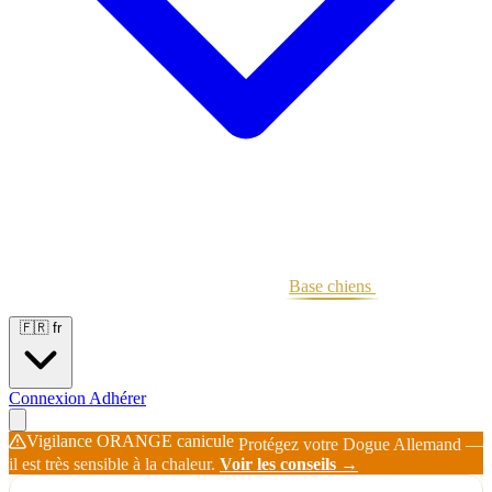
Portées
Étalons
Éleveurs
Base chiens
Boutique
🇫🇷
fr
Connexion
Adhérer
Vigilance ORANGE canicule
Protégez votre Dogue Allemand —
il est très sensible à la chaleur.
Voir les conseils →