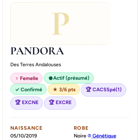
P
PANDORA
Des Terres Andalouses
Actif (présumé)
♀ Femelle
●
✓ Confirmé
★ 3/6 pts
🏆 CACSSpé(1)
🏆 EXCNE
🏆 EXCRE
NAISSANCE
ROBE
05/10/2019
Noire
Génétique