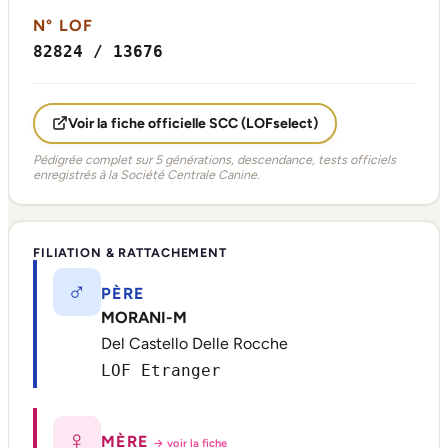
N° LOF
82824 / 13676
Voir la fiche officielle SCC (LOFselect)
Pédigrée complet sur 5 générations, descendance, tests officiels
enregistrés à la Société Centrale Canine.
FILIATION & RATTACHEMENT
♂
PÈRE
MORANI-M
Del Castello Delle Rocche
LOF Etranger
♀
MÈRE
→ voir la fiche