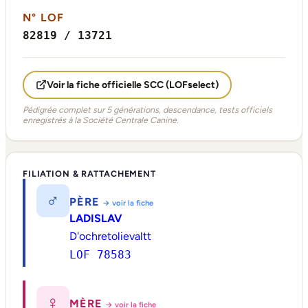
N° LOF
82819 / 13721
Voir la fiche officielle SCC (LOFselect)
Pédigrée complet sur 5 générations, descendance, tests officiels
enregistrés à la Société Centrale Canine.
FILIATION & RATTACHEMENT
♂
PÈRE
→ voir la fiche
LADISLAV
D'ochretolievaltt
LOF 78583
♀
MÈRE
→ voir la fiche