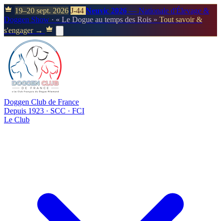
19–20 sept. 2026
J-44
Neuvic 2026
— Nationale d'Élevage &
Doggen Show
· « Le Dogue au temps des Rois »
Tout savoir &
s'engager →
Doggen Club de France
Depuis 1923 · SCC · FCI
Le Club