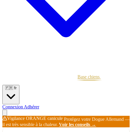
Portées
Étalons
Éleveurs
Base chiens
Boutique
🇫🇷
fr
Connexion
Adhérer
Vigilance ORANGE canicule
Protégez votre Dogue Allemand —
il est très sensible à la chaleur.
Voir les conseils →