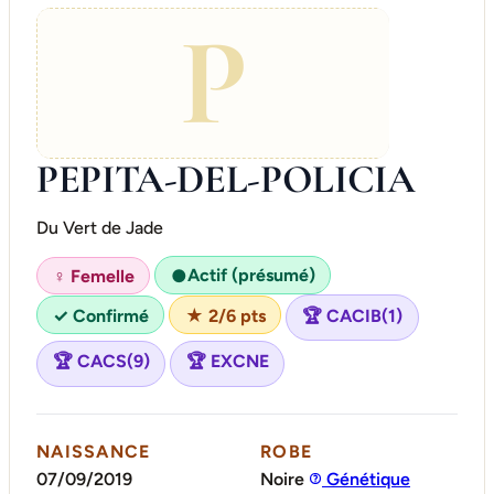
P
PEPITA-DEL-POLICIA
Du Vert de Jade
Actif (présumé)
♀ Femelle
●
✓ Confirmé
★ 2/6 pts
🏆 CACIB(1)
🏆 CACS(9)
🏆 EXCNE
NAISSANCE
ROBE
07/09/2019
Noire
Génétique