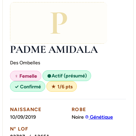
P
PADME AMIDALA
Des Ombelles
Actif (présumé)
♀ Femelle
●
✓ Confirmé
★ 1/6 pts
NAISSANCE
ROBE
10/09/2019
Noire
Génétique
N° LOF