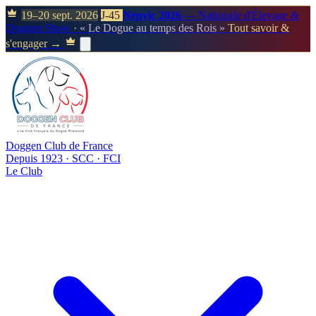
19–20 sept. 2026
J-45
Neuvic 2026
— Nationale d'Élevage &
Doggen Show
· « Le Dogue au temps des Rois »
Tout savoir &
s'engager →
Doggen Club de France
Depuis 1923 · SCC · FCI
Le Club