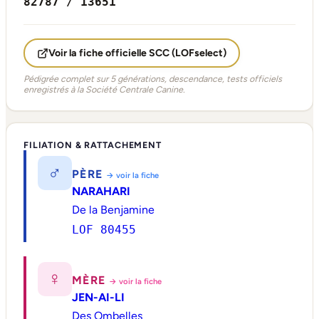
82787 / 13651
Voir la fiche officielle SCC (LOFselect)
Pédigrée complet sur 5 générations, descendance, tests officiels
enregistrés à la Société Centrale Canine.
FILIATION & RATTACHEMENT
♂
PÈRE
→ voir la fiche
NARAHARI
De la Benjamine
LOF 80455
♀
MÈRE
→ voir la fiche
JEN-AI-LI
Des Ombelles