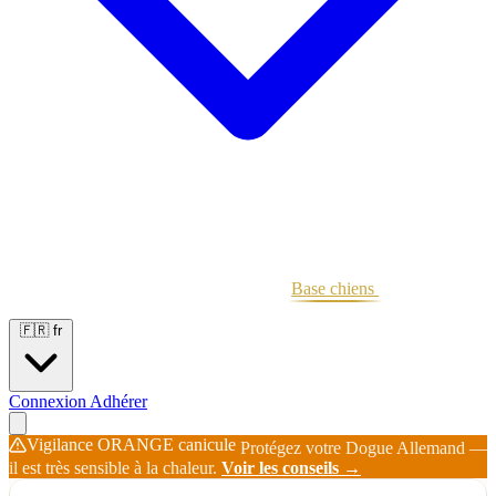
Portées
Étalons
Éleveurs
Base chiens
Boutique
🇫🇷
fr
Connexion
Adhérer
Vigilance ORANGE canicule
Protégez votre Dogue Allemand —
il est très sensible à la chaleur.
Voir les conseils →