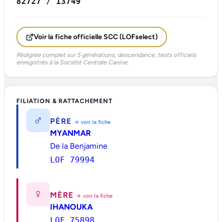
82727 / 13749
Voir la fiche officielle SCC (LOFselect)
Pédigrée complet sur 5 générations, descendance, tests officiels
enregistrés à la Société Centrale Canine.
FILIATION & RATTACHEMENT
♂
PÈRE
→ voir la fiche
MYANMAR
De la Benjamine
LOF 79994
♀
MÈRE
→ voir la fiche
IHANOUKA
LOF 75898