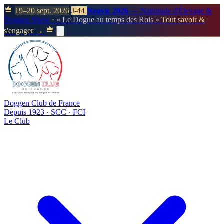
19–20 sept. 2026
J-44
Neuvic 2026
— Nationale d'Élevage &
Doggen Show
· « Le Dogue au temps des Rois »
Tout savoir &
s'engager →
Doggen Club de France
Depuis 1923 · SCC · FCI
Le Club