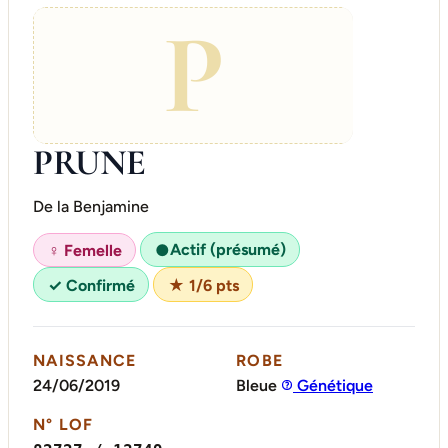
P
PRUNE
De la Benjamine
Actif (présumé)
♀ Femelle
●
✓ Confirmé
★ 1/6 pts
NAISSANCE
ROBE
24/06/2019
Bleue
Génétique
N° LOF