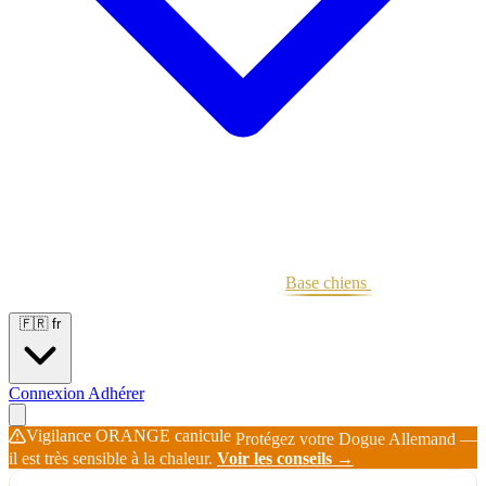
Portées
Étalons
Éleveurs
Base chiens
Boutique
🇫🇷
fr
Connexion
Adhérer
Vigilance ORANGE canicule
Protégez votre Dogue Allemand —
il est très sensible à la chaleur.
Voir les conseils →