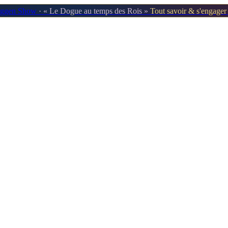
oggen Show
· « Le Dogue au temps des Rois »
Tout savoir & s'engage