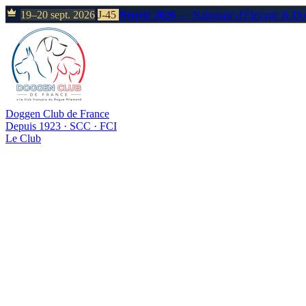
19–20 sept. 2026
J-45
Neuvic 2026
— Nationale d'Élevage & D
Doggen Club de France
Depuis 1923 · SCC · FCI
Le Club