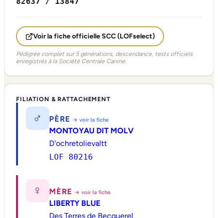
82637 / 13847
Voir la fiche officielle SCC (LOFselect)
Pédigrée complet sur 5 générations, descendance, tests officiels
enregistrés à la Société Centrale Canine.
FILIATION & RATTACHEMENT
♂
PÈRE
→ voir la fiche
MONTOYAU DIT MOLV
D'ochretolievaltt
LOF 80216
♀
MÈRE
→ voir la fiche
LIBERTY BLUE
Des Terres de Becquerel