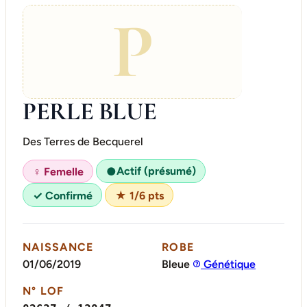
P
PERLE BLUE
Des Terres de Becquerel
Actif (présumé)
♀ Femelle
●
✓ Confirmé
★ 1/6 pts
NAISSANCE
ROBE
01/06/2019
Bleue
Génétique
N° LOF