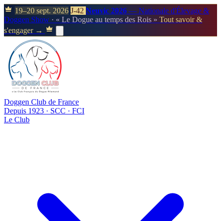
19–20 sept. 2026
J-42
Neuvic 2026
— Nationale d'Élevage &
Doggen Show
· « Le Dogue au temps des Rois »
Tout savoir &
s'engager →
Doggen Club de France
Depuis 1923 · SCC · FCI
Le Club