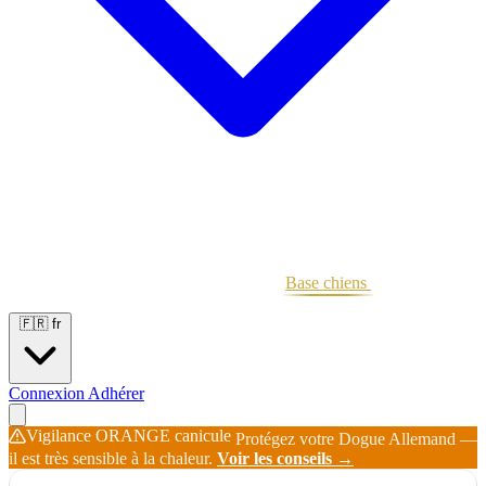
Portées
Étalons
Éleveurs
Base chiens
Boutique
🇫🇷
fr
Connexion
Adhérer
Vigilance ORANGE canicule
Protégez votre Dogue Allemand —
il est très sensible à la chaleur.
Voir les conseils →