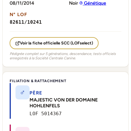
08/11/2014
Noir
Génétique
N° LOF
82611/10241
Voir la fiche officielle SCC (LOFselect)
Pédigrée complet sur 5 générations, descendance, tests officiels
enregistrés à la Société Centrale Canine.
FILIATION & RATTACHEMENT
♂
PÈRE
MAJESTIC VON DER DOMAINE
HOHLENFELS
LOF 5014367