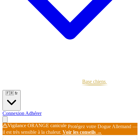
Portées
Étalons
Éleveurs
Base chiens
Boutique
🇫🇷
fr
Connexion
Adhérer
Vigilance ORANGE canicule
Protégez votre Dogue Allemand —
il est très sensible à la chaleur.
Voir les conseils →