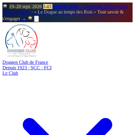
19–20 sept. 2026
J-43
Neuvic 2026
— Nationale d'Élevage &
Doggen Show
· « Le Dogue au temps des Rois »
Tout savoir &
s'engager →
Doggen Club de France
Depuis 1923 · SCC · FCI
Le Club