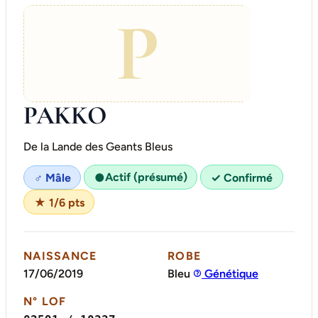
P
PAKKO
De la Lande des Geants Bleus
Actif (présumé)
♂ Mâle
●
✓ Confirmé
★ 1/6 pts
NAISSANCE
ROBE
17/06/2019
Bleu
Génétique
N° LOF