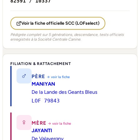
82591 / 10337
Voir la fiche officielle SCC (LOFselect)
Pédigrée complet sur 5 générations, descendance, tests officiels
enregistrés à la Société Centrale Canine.
FILIATION & RATTACHEMENT
♂
PÈRE
→ voir la fiche
MANIYAN
De la Lande des Geants Bleus
LOF 79843
♀
MÈRE
→ voir la fiche
JAYANTI
De Valavergny