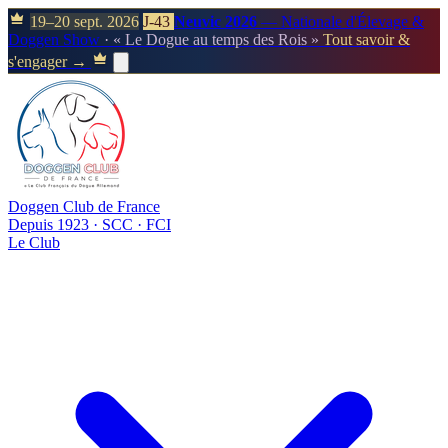
19–20 sept. 2026
J-43
Neuvic 2026
— Nationale d'Élevage &
Doggen Show
· « Le Dogue au temps des Rois »
Tout savoir &
s'engager →
Doggen Club de France
Depuis 1923 · SCC · FCI
Le Club