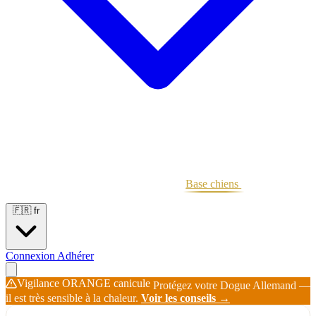
Portées
Étalons
Éleveurs
Base chiens
Boutique
🇫🇷
fr
Connexion
Adhérer
Vigilance ORANGE canicule
Protégez votre Dogue Allemand —
il est très sensible à la chaleur.
Voir les conseils →