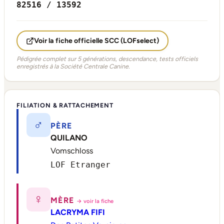
82516 / 13592
Voir la fiche officielle SCC (LOFselect)
Pédigrée complet sur 5 générations, descendance, tests officiels
enregistrés à la Société Centrale Canine.
FILIATION & RATTACHEMENT
♂
PÈRE
QUILANO
Vomschloss
LOF Etranger
♀
MÈRE
→ voir la fiche
LACRYMA FIFI