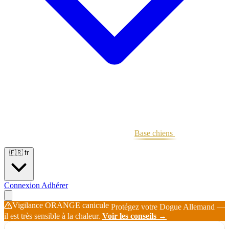
Portées
Étalons
Éleveurs
Base chiens
Boutique
🇫🇷
fr
Connexion
Adhérer
Vigilance ORANGE canicule
Protégez votre Dogue Allemand —
il est très sensible à la chaleur.
Voir les conseils →