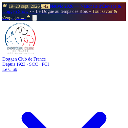
19–20 sept. 2026
J-42
Neuvic 2026
— Nationale d'Élevage &
Doggen Show
· « Le Dogue au temps des Rois »
Tout savoir &
s'engager →
Doggen Club de France
Depuis 1923 · SCC · FCI
Le Club