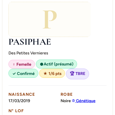
P
PASIPHAE
Des Petites Vernieres
Actif (présumé)
♀ Femelle
●
✓ Confirmé
★ 1/6 pts
🏆 TBRE
NAISSANCE
ROBE
17/03/2019
Noire
Génétique
N° LOF