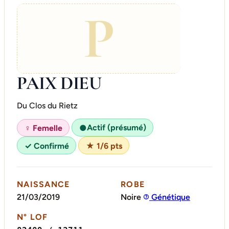
P
PAIX DIEU
Du Clos du Rietz
Actif (présumé)
♀ Femelle
●
✓ Confirmé
★ 1/6 pts
NAISSANCE
ROBE
21/03/2019
Noire
Génétique
N° LOF