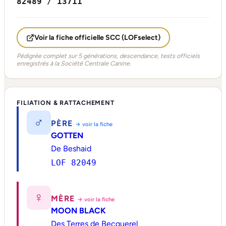
82489 / 13711
Voir la fiche officielle SCC (LOFselect)
Pédigrée complet sur 5 générations, descendance, tests officiels
enregistrés à la Société Centrale Canine.
FILIATION & RATTACHEMENT
♂
PÈRE
→ voir la fiche
GOTTEN
De Beshaid
LOF 82049
♀
MÈRE
→ voir la fiche
MOON BLACK
Des Terres de Becquerel