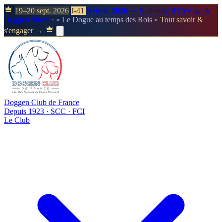
19–20 sept. 2026
J-41
Neuvic 2026
— Nationale d'Élevage &
Doggen Show
· « Le Dogue au temps des Rois »
Tout savoir &
s'engager →
Doggen Club de France
Depuis 1923 · SCC · FCI
Le Club