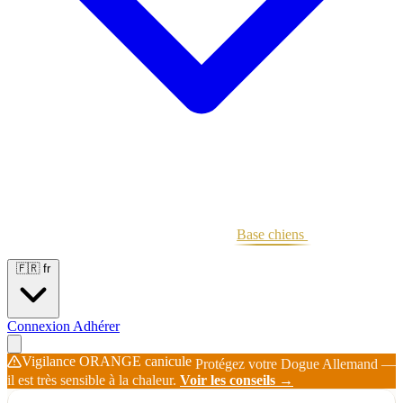
Portées
Étalons
Éleveurs
Base chiens
Boutique
🇫🇷
fr
Connexion
Adhérer
Vigilance ORANGE canicule
Protégez votre Dogue Allemand —
il est très sensible à la chaleur.
Voir les conseils →