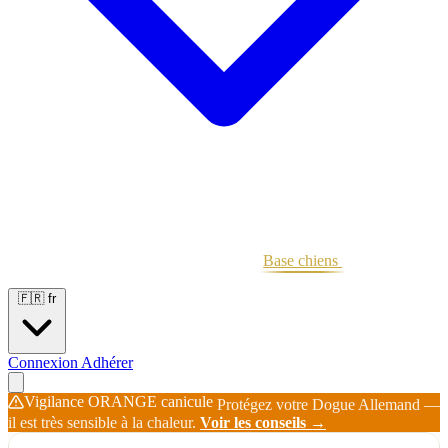
Portées
Étalons
Éleveurs
Base chiens
Boutique
🇫🇷
fr
Connexion
Adhérer
Vigilance ORANGE canicule
Protégez votre Dogue Allemand —
il est très sensible à la chaleur.
Voir les conseils →