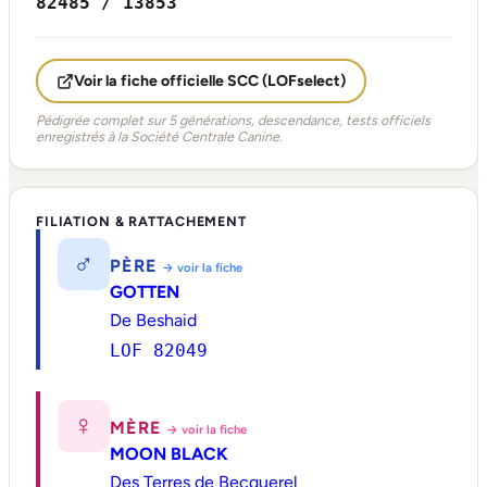
82485 / 13853
Voir la fiche officielle SCC (LOFselect)
Pédigrée complet sur 5 générations, descendance, tests officiels
enregistrés à la Société Centrale Canine.
FILIATION & RATTACHEMENT
♂
PÈRE
→ voir la fiche
GOTTEN
De Beshaid
LOF 82049
♀
MÈRE
→ voir la fiche
MOON BLACK
Des Terres de Becquerel