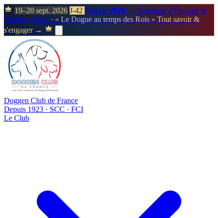
19–20 sept. 2026
J-42
Neuvic 2026
— Nationale d'Élevage &
Doggen Show
· « Le Dogue au temps des Rois »
Tout savoir &
s'engager →
Doggen Club de France
Depuis 1923 · SCC · FCI
Le Club