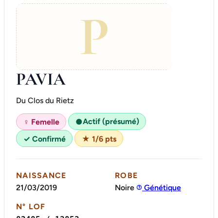
P
PAVIA
Du Clos du Rietz
Actif (présumé)
♀ Femelle
●
✓ Confirmé
★ 1/6 pts
NAISSANCE
ROBE
21/03/2019
Noire
Génétique
N° LOF