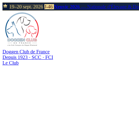
19–20 sept. 2026
J-46
Neuvic 2026
— Nationale d'Élevage & D
Doggen Club de France
Depuis 1923 · SCC · FCI
Le Club