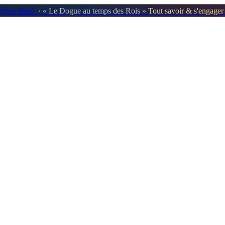
oggen Show
· « Le Dogue au temps des Rois »
Tout savoir & s'engage