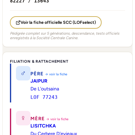
82227 / 13643
Voir la fiche officielle SCC (LOFselect)
Pédigrée complet sur 5 générations, descendance, tests officiels
enregistrés à la Société Centrale Canine.
FILIATION & RATTACHEMENT
♂
PÈRE
→ voir la fiche
JAIPUR
De L'outsaina
LOF 77243
♀
MÈRE
→ voir la fiche
LISITCHKA
Du Cerbere D'eyjeaux