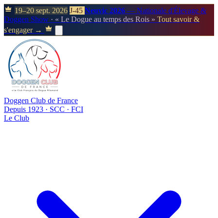
19–20 sept. 2026
J-45
Neuvic 2026
— Nationale d'Élevage &
Doggen Show
· « Le Dogue au temps des Rois »
Tout savoir &
s'engager →
Doggen Club de France
Depuis 1923 · SCC · FCI
Le Club