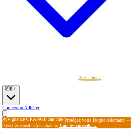
Portées
Étalons
Éleveurs
Base chiens
Boutique
🇫🇷
fr
Connexion
Adhérer
Vigilance ORANGE canicule
Protégez votre Dogue Allemand —
il est très sensible à la chaleur.
Voir les conseils →