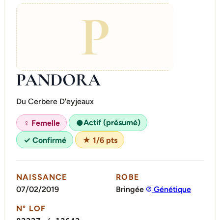
P
PANDORA
Du Cerbere D'eyjeaux
Actif (présumé)
♀ Femelle
●
✓ Confirmé
★ 1/6 pts
NAISSANCE
ROBE
07/02/2019
Bringée
Génétique
N° LOF