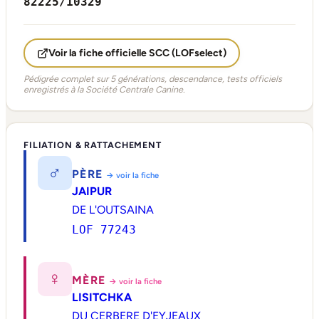
82225/10329
Voir la fiche officielle SCC (LOFselect)
Pédigrée complet sur 5 générations, descendance, tests officiels
enregistrés à la Société Centrale Canine.
FILIATION & RATTACHEMENT
♂
PÈRE
→ voir la fiche
JAIPUR
DE L'OUTSAINA
LOF 77243
♀
MÈRE
→ voir la fiche
LISITCHKA
DU CERBERE D'EYJEAUX