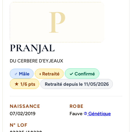
P
PRANJAL
DU CERBERE D'EYJEAUX
♂ Mâle
◐
Retraité
✓ Confirmé
★ 1/6 pts
Retraité depuis le 11/05/2026
NAISSANCE
ROBE
07/02/2019
Fauve
Génétique
N° LOF