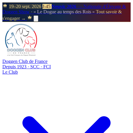
19–20 sept. 2026
J-45
Neuvic 2026
— Nationale d'Élevage &
Doggen Show
· « Le Dogue au temps des Rois »
Tout savoir &
s'engager →
Doggen Club de France
Depuis 1923 · SCC · FCI
Le Club