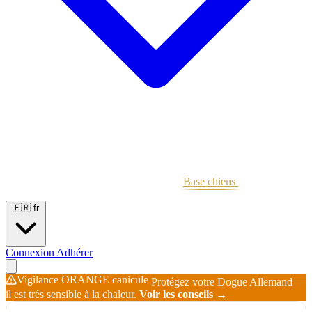
Portées
Étalons
Éleveurs
Base chiens
Boutique
🇫🇷
fr
Connexion
Adhérer
Vigilance ORANGE canicule
Protégez votre Dogue Allemand —
il est très sensible à la chaleur.
Voir les conseils →