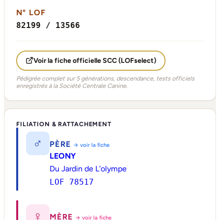
N° LOF
82199 / 13566
Voir la fiche officielle SCC (LOFselect)
Pédigrée complet sur 5 générations, descendance, tests officiels
enregistrés à la Société Centrale Canine.
FILIATION & RATTACHEMENT
♂
PÈRE
→ voir la fiche
LEONY
Du Jardin de L'olympe
LOF 78517
♀
MÈRE
→ voir la fiche