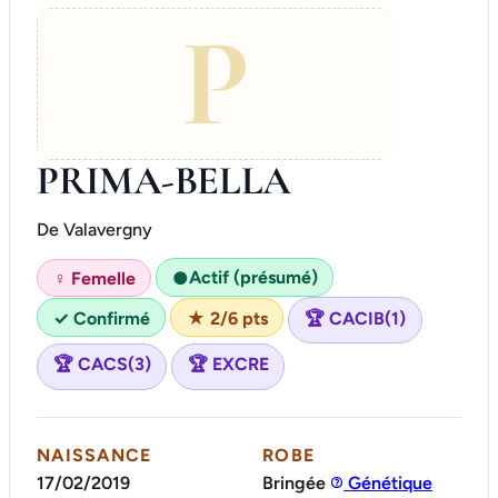
P
PRIMA-BELLA
De Valavergny
Actif (présumé)
♀ Femelle
●
✓ Confirmé
★ 2/6 pts
🏆 CACIB(1)
🏆 CACS(3)
🏆 EXCRE
NAISSANCE
ROBE
17/02/2019
Bringée
Génétique