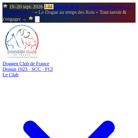
19–20 sept. 2026
J-44
Neuvic 2026
— Nationale d'Élevage &
Doggen Show
· « Le Dogue au temps des Rois »
Tout savoir &
s'engager →
Doggen Club de France
Depuis 1923 · SCC · FCI
Le Club