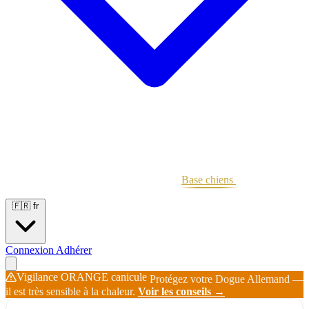
Portées
Étalons
Éleveurs
Base chiens
Boutique
🇫🇷
fr
Connexion
Adhérer
Vigilance ORANGE canicule
Protégez votre Dogue Allemand —
il est très sensible à la chaleur.
Voir les conseils →