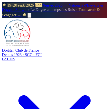
19–20 sept. 2026
J-44
Neuvic 2026
— Nationale d'Élevage &
Doggen Show
· « Le Dogue au temps des Rois »
Tout savoir &
s'engager →
Doggen Club de France
Depuis 1923 · SCC · FCI
Le Club