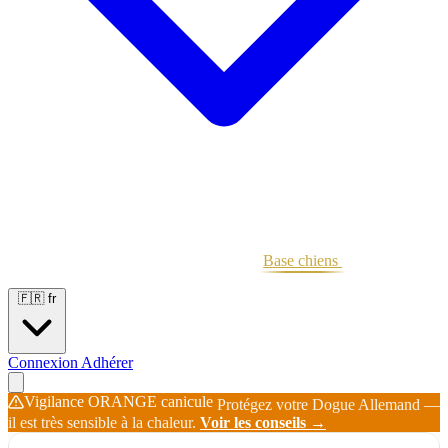
Portées
Étalons
Éleveurs
Base chiens
Boutique
🇫🇷
fr
Connexion
Adhérer
Vigilance ORANGE canicule
Protégez votre Dogue Allemand —
il est très sensible à la chaleur.
Voir les conseils →