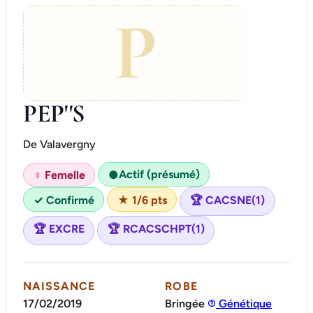
P
PEP''S
De Valavergny
Actif (présumé)
♀ Femelle
●
✓ Confirmé
★ 1/6 pts
🏆 CACSNE(1)
🏆 EXCRE
🏆 RCACSCHPT(1)
NAISSANCE
ROBE
17/02/2019
Bringée
Génétique