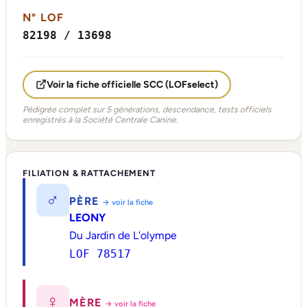
N° LOF
82198 / 13698
Voir la fiche officielle SCC (LOFselect)
Pédigrée complet sur 5 générations, descendance, tests officiels
enregistrés à la Société Centrale Canine.
FILIATION & RATTACHEMENT
♂
PÈRE
→ voir la fiche
LEONY
Du Jardin de L'olympe
LOF 78517
♀
MÈRE
→ voir la fiche