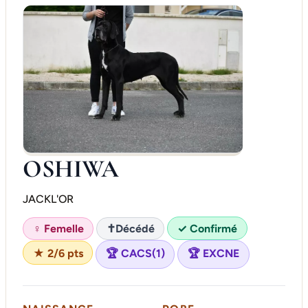
OSHIWA
JACKL'OR
♀ Femelle
✝
Décédé
✓ Confirmé
★ 2/6 pts
🏆 CACS(1)
🏆 EXCNE