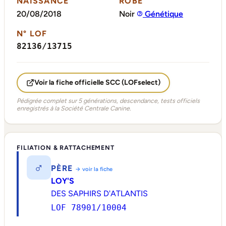
NAISSANCE
ROBE
20/08/2018
Noir
Génétique
N° LOF
82136/13715
Voir la fiche officielle SCC (LOFselect)
Pédigrée complet sur 5 générations, descendance, tests officiels
enregistrés à la Société Centrale Canine.
FILIATION & RATTACHEMENT
♂
PÈRE
→ voir la fiche
LOY'S
DES SAPHIRS D'ATLANTIS
LOF 78901/10004