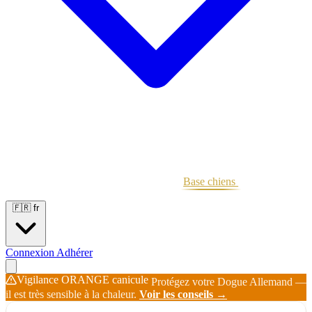
Portées
Étalons
Éleveurs
Base chiens
Boutique
🇫🇷
fr
Connexion
Adhérer
Vigilance ORANGE canicule
Protégez votre Dogue Allemand —
il est très sensible à la chaleur.
Voir les conseils →