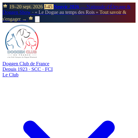
19–20 sept. 2026
J-45
Neuvic 2026
— Nationale d'Élevage &
Doggen Show
· « Le Dogue au temps des Rois »
Tout savoir &
s'engager →
Doggen Club de France
Depuis 1923 · SCC · FCI
Le Club