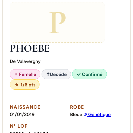
P
PHOEBE
De Valavergny
♀ Femelle
✝
Décédé
✓ Confirmé
★ 1/6 pts
NAISSANCE
ROBE
01/01/2019
Bleue
Génétique
N° LOF