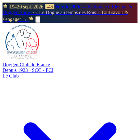
19–20 sept. 2026
J-45
Neuvic 2026
— Nationale d'Élevage &
Doggen Show
· « Le Dogue au temps des Rois »
Tout savoir &
s'engager →
Doggen Club de France
Depuis 1923 · SCC · FCI
Le Club