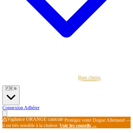
Portées
Étalons
Éleveurs
Base chiens
Boutique
🇫🇷
fr
Connexion
Adhérer
Vigilance ORANGE canicule
Protégez votre Dogue Allemand —
il est très sensible à la chaleur.
Voir les conseils →