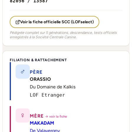
82056 / 13587
Voir la fiche officielle SCC (LOFselect)
Pédigrée complet sur 5 générations, descendance, tests officiels
enregistrés à la Société Centrale Canine.
FILIATION & RATTACHEMENT
♂
PÈRE
ORASSIO
Du Domaine de Kalkis
LOF Etranger
♀
MÈRE
→ voir la fiche
MAKADAM
De Valavergny