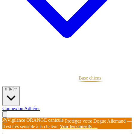
Portées
Étalons
Éleveurs
Base chiens
Boutique
🇫🇷
fr
Connexion
Adhérer
Vigilance ORANGE canicule
Protégez votre Dogue Allemand —
il est très sensible à la chaleur.
Voir les conseils →