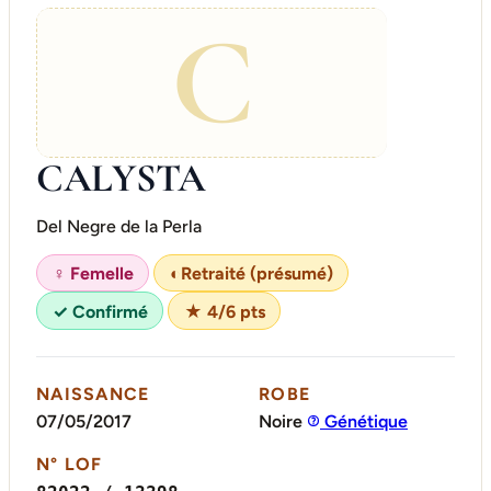
C
CALYSTA
Del Negre de la Perla
♀ Femelle
◐
Retraité (présumé)
✓ Confirmé
★ 4/6 pts
NAISSANCE
ROBE
07/05/2017
Noire
Génétique
N° LOF