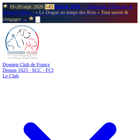
19–20 sept. 2026
J-45
Neuvic 2026
— Nationale d'Élevage &
Doggen Show
· « Le Dogue au temps des Rois »
Tout savoir &
s'engager →
Doggen Club de France
Depuis 1923 · SCC · FCI
Le Club