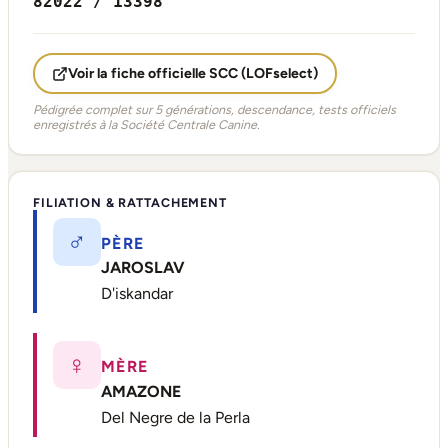
82022 / 13398
Voir la fiche officielle SCC (LOFselect)
Pédigrée complet sur 5 générations, descendance, tests officiels
enregistrés à la Société Centrale Canine.
FILIATION & RATTACHEMENT
♂
PÈRE
JAROSLAV
D'iskandar
♀
MÈRE
AMAZONE
Del Negre de la Perla