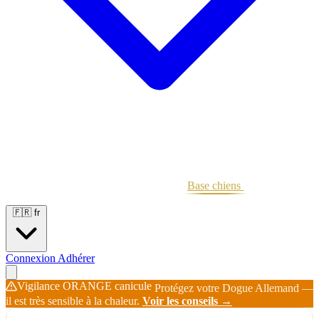
Portées
Étalons
Éleveurs
Base chiens
Boutique
🇫🇷
fr
Connexion
Adhérer
Vigilance ORANGE canicule
Protégez votre Dogue Allemand —
il est très sensible à la chaleur.
Voir les conseils →