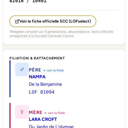
82016 / 10401
Voir la fiche officielle SCC (LOFselect)
Pédigrée complet sur 5 générations, descendance, tests officiels
enregistrés à la Société Centrale Canine.
FILIATION & RATTACHEMENT
♂
PÈRE
→ voir la fiche
NAMPA
De la Benjamine
LOF 81094
♀
MÈRE
→ voir la fiche
LARA CROFT
Du Jardin de L'olympe