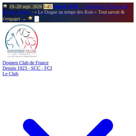
19–20 sept. 2026
J-45
Neuvic 2026
— Nationale d'Élevage &
Doggen Show
· « Le Dogue au temps des Rois »
Tout savoir &
s'engager →
Doggen Club de France
Depuis 1923 · SCC · FCI
Le Club