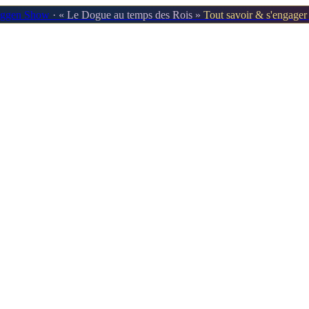
oggen Show
· « Le Dogue au temps des Rois »
Tout savoir & s'engage