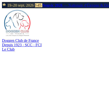
19–20 sept. 2026
J-45
Neuvic 2026
— Nationale d'Élevage & D
Doggen Club de France
Depuis 1923 · SCC · FCI
Le Club