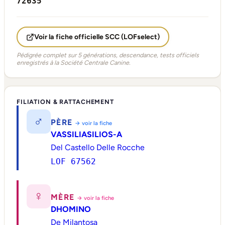
72635
Voir la fiche officielle SCC (LOFselect)
Pédigrée complet sur 5 générations, descendance, tests officiels
enregistrés à la Société Centrale Canine.
FILIATION & RATTACHEMENT
♂
PÈRE
→ voir la fiche
VASSILIASILIOS-A
Del Castello Delle Rocche
LOF 67562
♀
MÈRE
→ voir la fiche
DHOMINO
De Milantosa