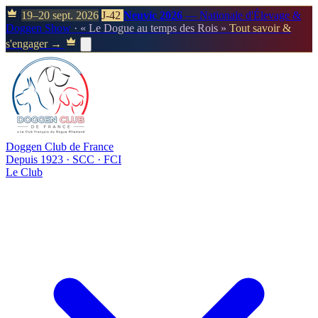
19–20 sept. 2026
J-42
Neuvic 2026
— Nationale d'Élevage &
Doggen Show
· « Le Dogue au temps des Rois »
Tout savoir &
s'engager →
Doggen Club de France
Depuis 1923 · SCC · FCI
Le Club