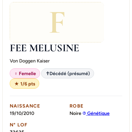
F
FEE MELUSINE
Von Doggen Kaiser
♀ Femelle
✝
Décédé (présumé)
★ 1/6 pts
NAISSANCE
ROBE
19/10/2010
Noire
Génétique
N° LOF