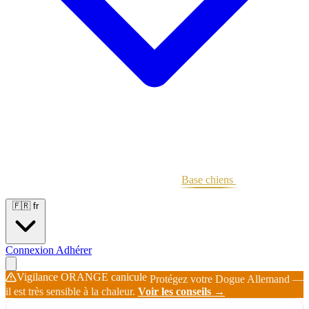
Portées
Étalons
Éleveurs
Base chiens
Boutique
🇫🇷
fr
Connexion
Adhérer
Vigilance ORANGE canicule
Protégez votre Dogue Allemand —
il est très sensible à la chaleur.
Voir les conseils →