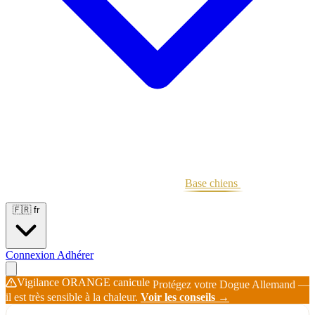
Portées
Étalons
Éleveurs
Base chiens
Boutique
🇫🇷
fr
Connexion
Adhérer
Vigilance ORANGE canicule
Protégez votre Dogue Allemand —
il est très sensible à la chaleur.
Voir les conseils →