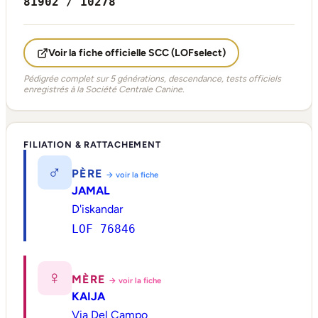
81902 / 10278
Voir la fiche officielle SCC (LOFselect)
Pédigrée complet sur 5 générations, descendance, tests officiels
enregistrés à la Société Centrale Canine.
FILIATION & RATTACHEMENT
♂
PÈRE
→ voir la fiche
JAMAL
D'iskandar
LOF 76846
♀
MÈRE
→ voir la fiche
KAIJA
Via Del Campo