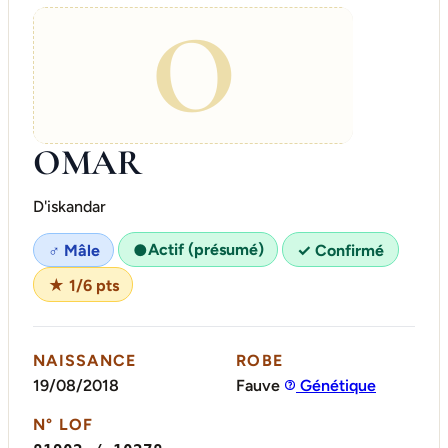
O
OMAR
D'iskandar
Actif (présumé)
♂ Mâle
●
✓ Confirmé
★ 1/6 pts
NAISSANCE
ROBE
19/08/2018
Fauve
Génétique
N° LOF