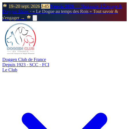
19–20 sept. 2026
J-45
Neuvic 2026
— Nationale d'Élevage &
Doggen Show
· « Le Dogue au temps des Rois »
Tout savoir &
s'engager →
Doggen Club de France
Depuis 1923 · SCC · FCI
Le Club