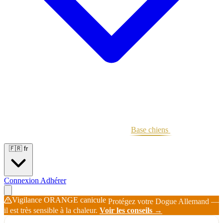
Portées
Étalons
Éleveurs
Base chiens
Boutique
🇫🇷
fr
Connexion
Adhérer
Vigilance ORANGE canicule
Protégez votre Dogue Allemand —
il est très sensible à la chaleur.
Voir les conseils →