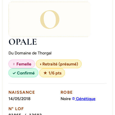
O
OPALE
Du Domaine de Thorgal
♀ Femelle
◐
Retraité (présumé)
✓ Confirmé
★ 1/6 pts
NAISSANCE
ROBE
14/05/2018
Noire
Génétique
N° LOF