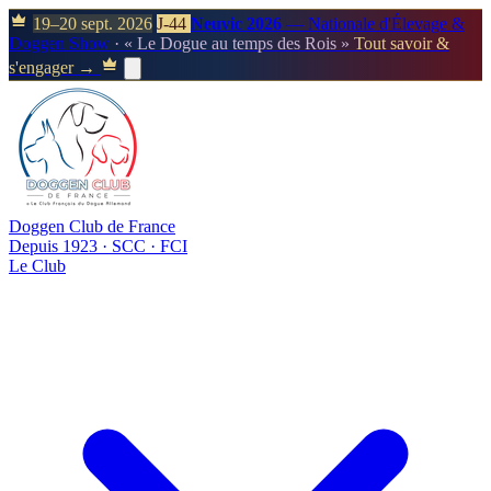
19–20 sept. 2026
J-44
Neuvic 2026
— Nationale d'Élevage &
Doggen Show
· « Le Dogue au temps des Rois »
Tout savoir &
s'engager →
Doggen Club de France
Depuis 1923 · SCC · FCI
Le Club