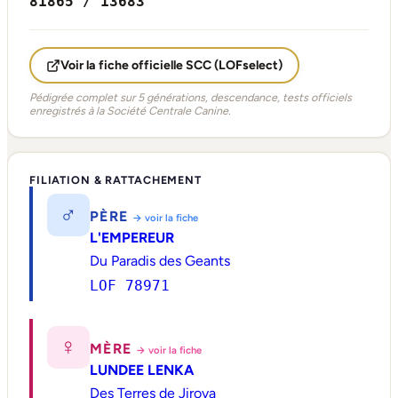
81865 / 13683
Voir la fiche officielle SCC (LOFselect)
Pédigrée complet sur 5 générations, descendance, tests officiels
enregistrés à la Société Centrale Canine.
FILIATION & RATTACHEMENT
♂
PÈRE
→ voir la fiche
L'EMPEREUR
Du Paradis des Geants
LOF 78971
♀
MÈRE
→ voir la fiche
LUNDEE LENKA
Des Terres de Jirova