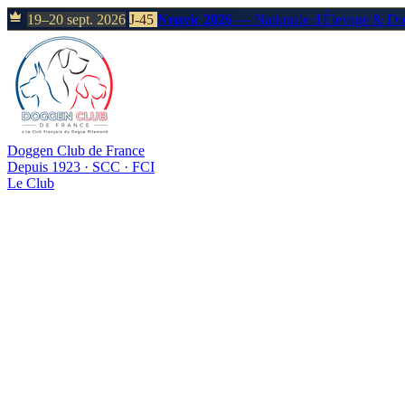
19–20 sept. 2026
J-45
Neuvic 2026
— Nationale d'Élevage & D
Doggen Club de France
Depuis 1923 · SCC · FCI
Le Club