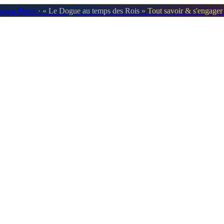
oggen Show
· « Le Dogue au temps des Rois »
Tout savoir & s'engage