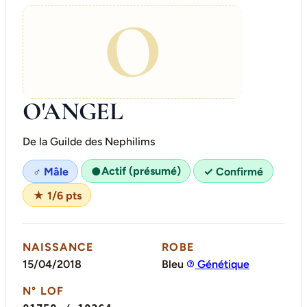
O
O'ANGEL
De la Guilde des Nephilims
Actif (présumé)
♂ Mâle
●
✓ Confirmé
★ 1/6 pts
NAISSANCE
ROBE
15/04/2018
Bleu
Génétique
N° LOF