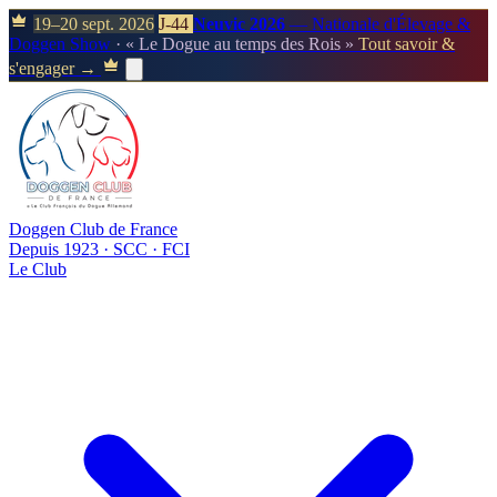
19–20 sept. 2026
J-44
Neuvic 2026
— Nationale d'Élevage &
Doggen Show
· « Le Dogue au temps des Rois »
Tout savoir &
s'engager →
Doggen Club de France
Depuis 1923 · SCC · FCI
Le Club