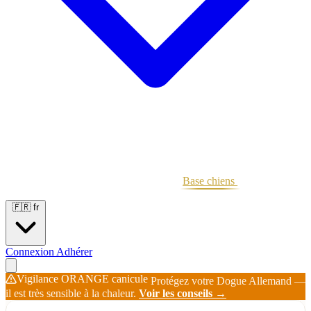
Portées
Étalons
Éleveurs
Base chiens
Boutique
🇫🇷
fr
Connexion
Adhérer
Vigilance ORANGE canicule
Protégez votre Dogue Allemand —
il est très sensible à la chaleur.
Voir les conseils →