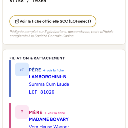
81758 / 10364
Voir la fiche officielle SCC (LOFselect)
Pédigrée complet sur 5 générations, descendance, tests officiels
enregistrés à la Société Centrale Canine.
FILIATION & RATTACHEMENT
♂
PÈRE
→ voir la fiche
LAMBORGHINI-B
Summa Cum Laude
LOF 81029
♀
MÈRE
→ voir la fiche
MADAME BOVARY
Vom Hause Wagner